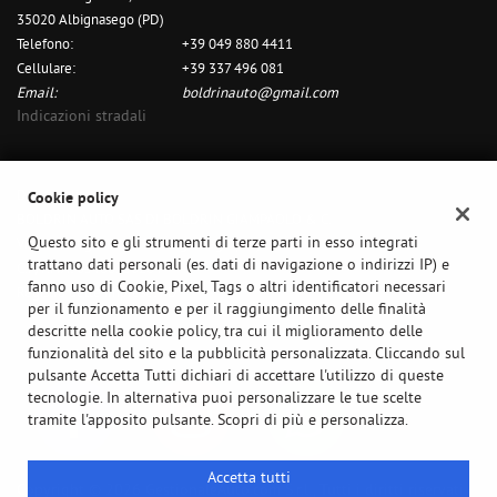
35020 Albignasego (PD)
questi
strumenti
Telefono:
+39 049 880 4411
di
Cellulare:
+39 337 496 081
tracciamento
Email:
boldrinauto@gmail.com
si
Indicazioni stradali
rimanda
alla
cookie
Dati fiscali:
policy.
Cookie policy
BOLDRIN AUTO SAS DI BOLDRIN GIAMPAOLO & C.
Puoi
rivedere
Questo sito e gli strumenti di terze parti in esso integrati
Via dell'Artigianato, 19, Albignasego (PD)
e
trattano dati personali (es. dati di navigazione o indirizzi IP) e
C.F/P.IVA:
05468350284
modificare
fanno uso di Cookie, Pixel, Tags o altri identificatori necessari
Registro delle imprese:
PD
le
per il funzionamento e per il raggiungimento delle finalità
tue
descritte nella cookie policy, tra cui il miglioramento delle
scelte
funzionalità del sito e la pubblicità personalizzata. Cliccando sul
in
pulsante Accetta Tutti dichiari di accettare l'utilizzo di queste
qualsiasi
tecnologie. In alternativa puoi personalizzare le tue scelte
momento.
tramite l'apposito pulsante. Scopri di più e personalizza.
Accetta tutti
Copyright © 2026 GestionaleAuto.com S.r.l., Tutti i diritti riservati -