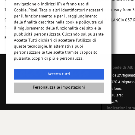
navigazione o indirizzi IP) e fanno uso di
The delivery times of the kit from the moment of the order vary from 3
Cookie, Pixel, Tags o altri identificatori necessari
per il funzionamento e per il raggiungimento
Our goal is to introduce our passionate customers of the LANCIA 037 RA
delle finalità descritte nella cookie policy, tra cui
much lower price.
il miglioramento delle funzionalità del sito e la
pubblicità personalizzata. Cliccando sul pulsante
FOR INFORMATION YOU CAN CALL +39 3460004549
Accetta Tutti dichiari di accettare l'utilizzo di
queste tecnologie. In alternativa puoi
personalizzare le tue scelte tramite l'apposito
Leggi
pulsante. Scopri di più e personalizza.
la
cookie
Sede di Alb
policy
Accetta tutti
Via dell'Artigiana
35020 Albignase
Personalizza le impostazioni
Telefono:
e
Cellulare:
oni
Email:
Indicazioni stra
Copyright © 2026 GestionaleAuto.com S.r.l., Tutti i diritti riservati -
Leg