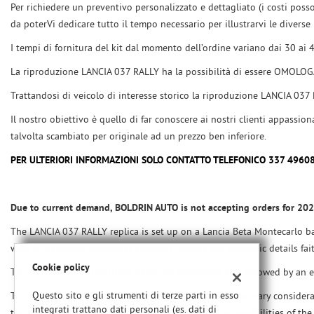
Per richiedere un preventivo personalizzato e dettagliato (i costi poss
da poterVi dedicare tutto il tempo necessario per illustrarvi le diverse 
I tempi di fornitura del kit dal momento dell’ordine variano dai 30 ai 
La riproduzione LANCIA 037 RALLY ha la possibilità di essere OMOLOGA
Trattandosi di veicolo di interesse storico la riproduzione LANCIA 037
Il nostro obiettivo è quello di far conoscere ai nostri clienti appass
talvolta scambiato per originale ad un prezzo ben inferiore.
PER ULTERIORI INFORMAZIONI SOLO CONTATTO TELEFONICO 337 4960
Due to current demand, BOLDRIN AUTO is not accepting orders for 202
The LANCIA 037 RALLY replica is set up on a Lancia Beta Montecarlo ba
with an extended wheelbase (without frames) and aesthetic details faith
Cookie policy
The mechanics, on the other hand, are developed and followed by an e
Questo sito e gli strumenti di terze parti in esso
To request a personalized and detailed quote (costs can vary conside
integrati trattano dati personali (es. dati di
the time necessary to illustrate the different set-up possibilities of the 