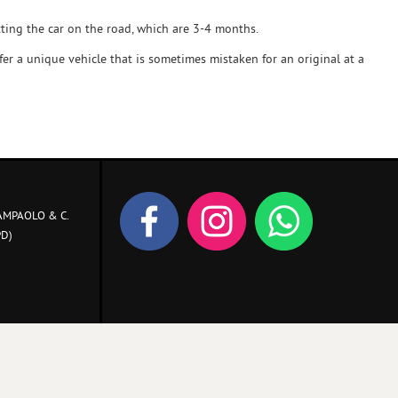
tting the car on the road, which are 3-4 months.
er a unique vehicle that is sometimes mistaken for an original at a
AMPAOLO & C.
PD)
Sito creato da:
GestionaleAuto.com