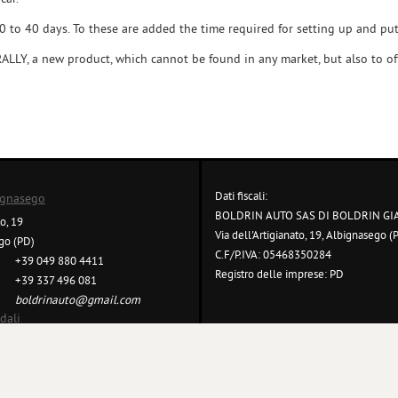
0 to 40 days. To these are added the time required for setting up and pu
LLY, a new product, which cannot be found in any market, but also to off
Dati fiscali:
ignasego
BOLDRIN AUTO SAS DI BOLDRIN GI
to, 19
Via dell'Artigianato, 19, Albignasego (
go (PD)
C.F/P.IVA:
05468350284
+39 049 880 4411
Registro delle imprese:
PD
+39 337 496 081
boldrinauto@gmail.com
dali
gi l'informativa sulla privacy
-
Cookie Policy