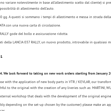
ono variare notevolmente in base all’allestimento scelto dal cliente) si 
possibilità di allestimento dell’auto.
40 gg. A questi si sommano i tempi di allestimento e messa in strada dell
TA con una nuova carta di circolazione.
 RALLY gode del bollo e assicurazione ridotta.
ionati della LANCIA 037 RALLY, un nuovo prodotto, introvabile in qualsiasi
81
4. We look forward to taking on new work orders starting from January 2
se with the application of new body parts in VTR / KEVLAR, our transform
ful to the original with the creation of any liveries such as: MARTINI, WU
xternal workshop that deals with the development of the original engine
rably depending on the set-up chosen by the customer) please make an ap
car.