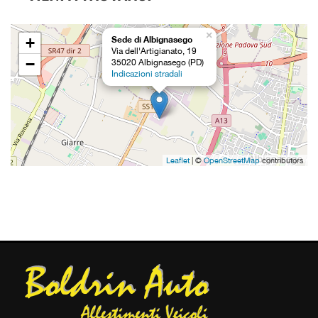
Salva
le
×
+
Sede di Albignasego
impostazioni
Via dell'Artigianato, 19
−
35020 Albignasego (PD)
Indicazioni stradali
Leaflet
| ©
OpenStreetMap
contributors