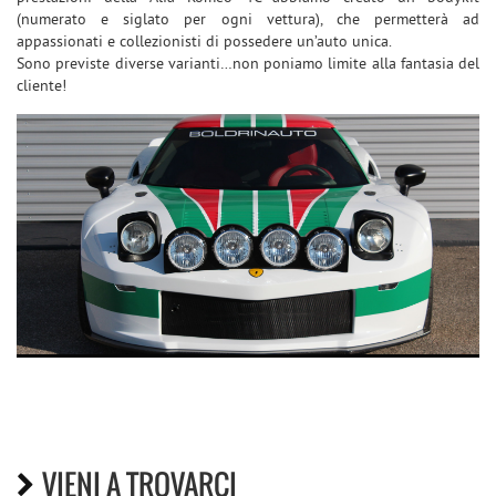
tta
(numerato e siglato per ogni vettura), che permetterà ad
ti
appassionati e collezionisti di possedere un’auto unica.
Sono previste diverse varianti…non poniamo limite alla fantasia del
cliente!
mpre
Cookie necessari
ilitato
Cookie delle preferenze
Cookie per il miglioramento dell'esperienza utente
Cookie analitici
Cookie di marketing
Leggi
la
cookie
policy
VIENI A TROVARCI