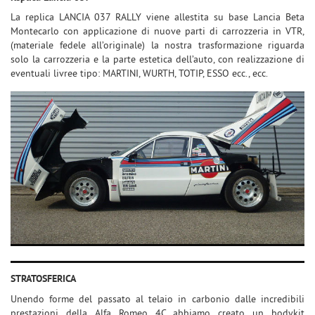
questi
La replica LANCIA 037 RALLY viene allestita su base Lancia Beta
strumenti
Montecarlo con applicazione di nuove parti di carrozzeria in VTR,
di
(materiale fedele all’originale) la nostra trasformazione riguarda
tracciamento
solo la carrozzeria e la parte estetica dell’auto, con realizzazione di
si
eventuali livree tipo: MARTINI, WURTH, TOTIP, ESSO ecc., ecc.
rimanda
alla
cookie
policy.
Puoi
rivedere
e
modificare
le
tue
scelte
in
qualsiasi
momento.
STRATOSFERICA
Unendo forme del passato al telaio in carbonio dalle incredibili
prestazioni della Alfa Romeo 4C abbiamo creato un bodykit