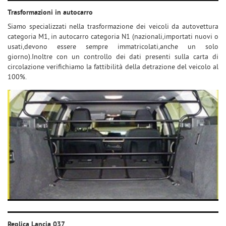
tracciamento
REPLICA FIAT 131 ABARTH
Trasformazioni in autocarro
che
adottiamo
Siamo specializzati nella trasformazione dei veicoli da autovettura
per
categoria M1, in autocarro categoria N1 (nazionali,importati nuovi o
STRATOSFERICA
offrire
usati,devono essere sempre immatricolati,anche un solo
le
giorno).Inoltre con un controllo dei dati presenti sulla carta di
funzionalità
circolazione verifichiamo la fattibilità della detrazione del veicolo al
FIAT 500 SPIAGGINA
e
100%.
svolgere
le
KIT LANCIA 037 RALLY
attività
di
seguito
CONTATTI
descritte.
Per
ottenere
maggiori
informazioni
sull'utilità
e
sul
funzionamento
Replica Lancia 037
di